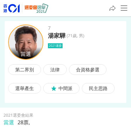
7
湯家驊
(
71歲, 男
)
湯家驊
2021選委
第二界別
法律
合資格參選
選舉產生
中間派
民主思路
2021選委會結果
當選
28
票,