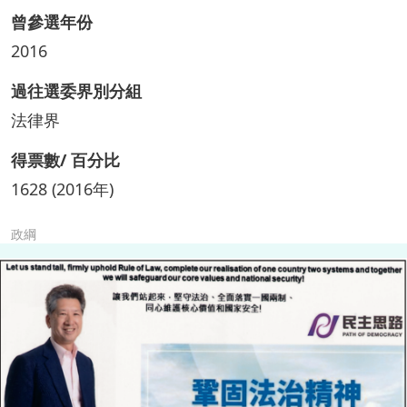
曾參選年份
2016
過往選委界別分組
法律界
得票數/ 百分比
1628 (2016年)
政綱