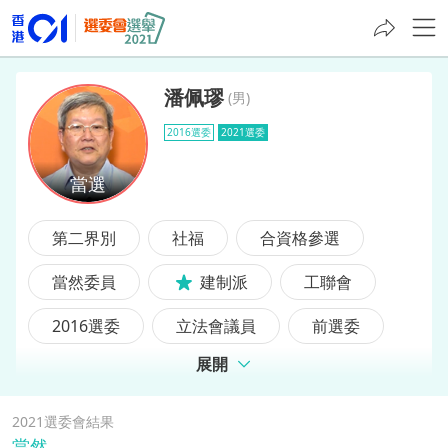
潘佩璆
(
男
)
2016選委
2021選委
潘佩璆
第二界別
社福
合資格參選
當然委員
建制派
工聯會
2016選委
立法會議員
前選委
展開
前立法會議員
2021選委會結果
當然