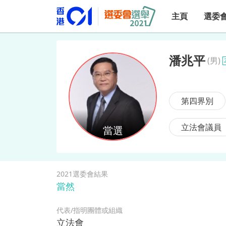
主頁
選委
潘兆平
(
男
)
潘兆平
第四界別
立法會議員
2021選委會結果
當然
代表/指明團體或組織
立法會