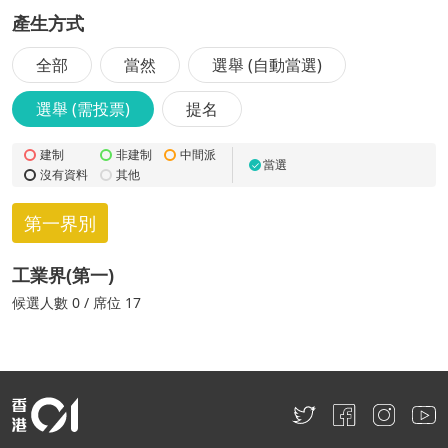
產生方式
全部
當然
選舉 (自動當選)
選舉 (需投票)
提名
建制
非建制
中間派
當選
✓
沒有資料
其他
第一界別
工業界(第一)
候選
人數
0
/ 席位 17