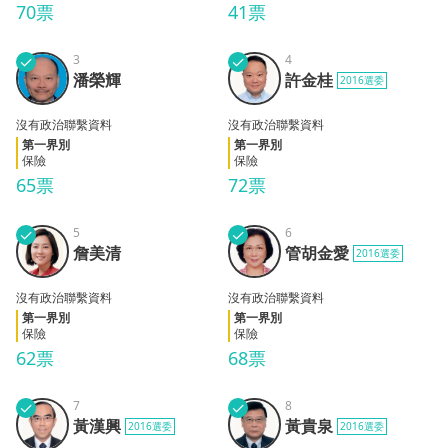
70票
41票
✓
3
✓
4
潘榮
許金
潘榮輝
許金桂
2016選委
輝
桂
沒有政治聯繫資料
沒有政治聯繫資料
第一界別
第一界別
保險
保險
65票
72票
✓
5
✓
6
詹美
管胡
詹美清
管胡金愛
2016選委
清
金愛
沒有政治聯繫資料
沒有政治聯繫資料
第一界別
第一界別
保險
保險
62票
68票
✓
7
✓
8
黃漢
黃貴
黃漢興
黃貴泉
2016選委
2016選委
興
泉