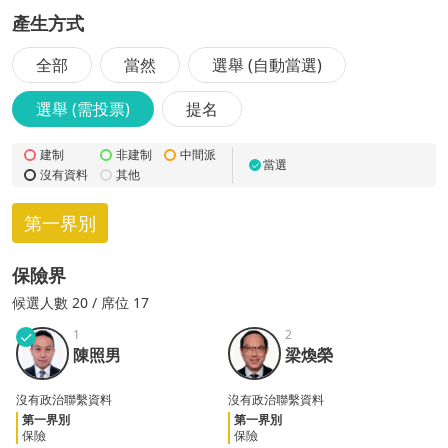
產生方式
全部
當然
選舉 (自動當選)
選舉 (需投票)
提名
建制
非建制
中間派
當選
✓
沒有資料
其他
第一界別
保險界
候選
人數
20
/ 席位 17
✓
1
2
陳照
梁煥
陳照男
梁煥榮
男
榮
沒有政治聯繫資料
沒有政治聯繫資料
第一界別
第一界別
保險
保險