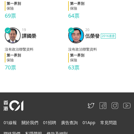
第一界別
第一界別
保險
保險
69票
64票
✓
19
✓
20
譚國
伍榮
譚國榮
伍榮發
2016選委
榮
發
沒有政治聯繫資料
沒有政治聯繫資料
第一界別
第一界別
保險
保險
70票
63票
01線報
關於我們
01招聘
廣告查詢
01App
常見問題
聯絡我們
私隱聲明
條款及細則