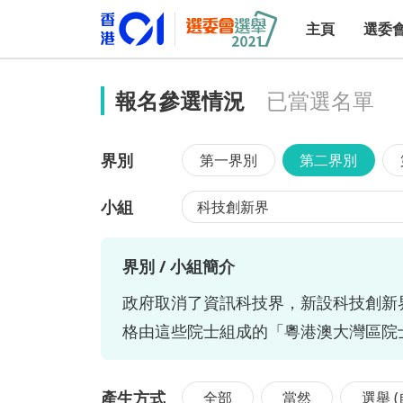
主頁
選委
報名參選情況
已當選名單
界別
第一界別
第二界別
小組
科技創新界
界別 / 小組簡介
政府取消了資訊科技界，新設科技創新
格由這些院士組成的「粵港澳大灣區院
產生方式
全部
當然
選舉 