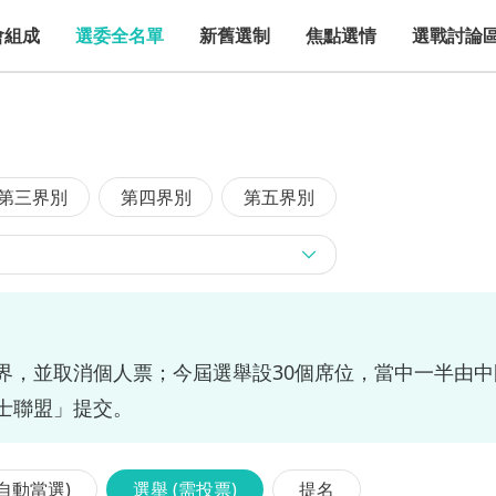
會組成
選委全名單
新舊選制
焦點選情
選戰討論
第三界別
第四界別
第五界別
界，並取消個人票；今屆選舉設30個席位，當中一半由
士聯盟」提交。
(自動當選)
選舉 (需投票)
提名