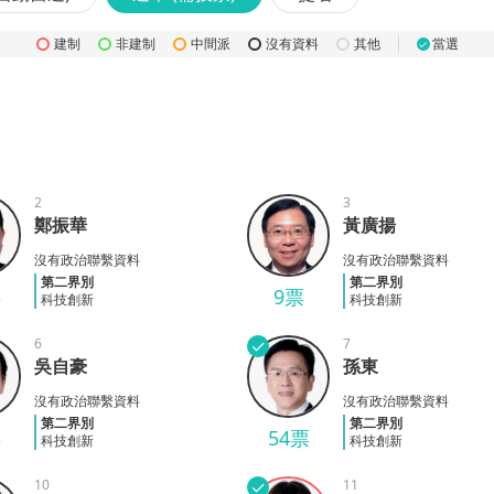
建制
非建制
中間派
沒有資料
其他
當選
✓
2
3
鄭振華
黃廣揚
華
黃廣揚
沒有政治聯繫資料
沒有政治聯繫資料
第二界別
第二界別
票
9票
科技創新
科技創新
6
✓
7
吳自豪
孫東
豪
孫東
沒有政治聯繫資料
沒有政治聯繫資料
第二界別
第二界別
票
54票
科技創新
科技創新
10
✓
11