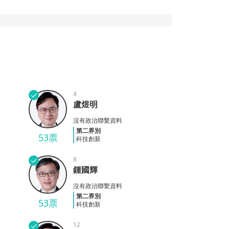
✓
4
盧煜明
盧煜明
沒有政治聯繫資料
第二界別
53票
科技創新
✓
8
鍾國輝
鍾國輝
沒有政治聯繫資料
第二界別
53票
科技創新
✓
12