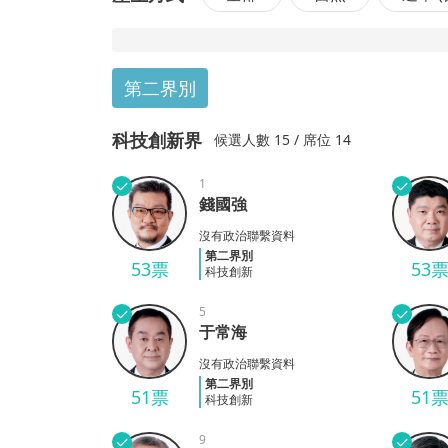
第二界別
科技創新界
候選
人數
15
/ 席位 14
✓
1
✓
錢國強
錢國強
鄭振
沒有政治聯繫資料
第二界別
53票
53
科技創新
✓
5
✓
于常海
于常海
吳自
沒有政治聯繫資料
第二界別
51票
51
科技創新
✓
9
✓