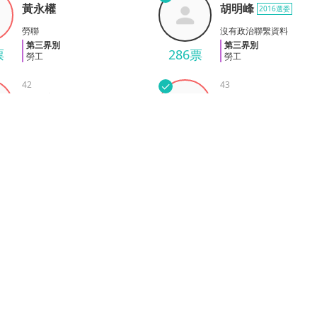
黃永權
胡明峰
2016選委
權
胡明峰
勞聯
沒有政治聯繫資料
第三界別
第三界別
票
286票
勞工
勞工
42
✓
43
林冠良
張桂英
2016選委
良
張桂英
工聯會
工聯會
第三界別
第三界別
票
283票
勞工
勞工
46
✓
47
麥少芬
朱育青
芬
朱育青
勞聯
勞聯
第三界別
第三界別
票
296票
勞工
勞工
50
✓
51
陳萬聯
李方冲
陳萬聯應
冲
應
沒有政治聯繫資料
勞聯
第三界別
第三界別