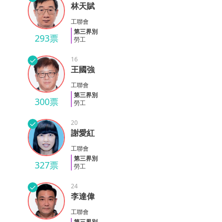
林天賦
林天賦
工聯會
第三界別
293票
勞工
✓
16
王國強
王國強
工聯會
第三界別
300票
勞工
✓
20
謝愛紅
謝愛紅
工聯會
第三界別
327票
勞工
✓
24
李達偉
李達偉
工聯會
第三界別