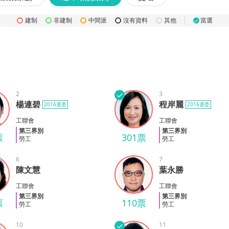
建制
非建制
中間派
沒有資料
其他
當選
✓
2
✓
3
楊連碧
程岸麗
2016選委
2016選委
碧
程岸麗
工聯會
工聯會
第三界別
第三界別
票
301票
勞工
勞工
6
7
陳文慧
葉永勝
慧
葉永勝
工聯會
工聯會
第三界別
第三界別
票
110票
勞工
勞工
10
✓
11