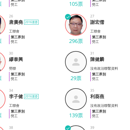
票
105票
勞工
勞工
26
✓
27
唐賡堯
謝宏儒
2016選委
堯
謝宏儒
工聯會
工聯會
第三界別
第三界別
票
296票
勞工
勞工
30
31
繆泰興
陳健麟
興
陳健麟
勞聯
沒有政治聯繫資料
第三界別
第三界別
票
29票
勞工
勞工
34
35
李子健
利葵燕
2016選委
健
利葵燕
工聯會
沒有政治聯繫資料
第三界別
第三界別
票
139票
勞工
勞工
38
✓
39