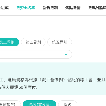
會組成
選委全名單
新舊選制
焦點選情
選戰討論
第三界別
第四界別
第五界別
產生。選民資格為根據《職工會條例》登記的職工會，並
9個人競逐60個席位。
(自動當選)
選舉 (需投票)
提名