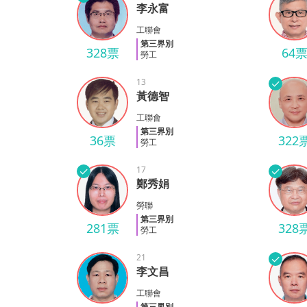
李永富
李永富
陳培
工聯會
第三界別
328票
64
勞工
13
✓
黃德智
黃德智
楊榮
工聯會
第三界別
36票
322
勞工
✓
17
✓
鄭秀娟
鄭秀娟
馬志
勞聯
第三界別
281票
328
勞工
21
✓
李文昌
李文昌
黃平
工聯會
第三界別