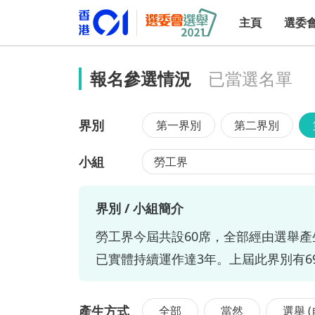
主頁
選委
報名參選情況
已當選名單
界別
第一界別
第二界別
小組
勞工界
界別 / 小組簡介
勞工界今屆共設60席，全部經由選舉
已實體持續運作達3年。上屆此界別有6
產生方式
全部
當然
選舉 