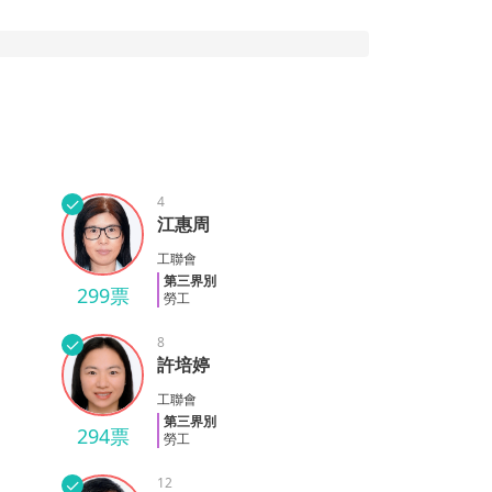
✓
4
江惠周
江惠周
工聯會
第三界別
299票
勞工
✓
8
許培婷
許培婷
工聯會
第三界別
294票
勞工
✓
12