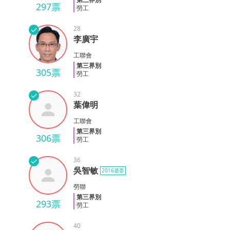
297票
勞工
✓
28
李廣宇
李廣宇
工聯會
第三界別
305票
勞工
✓
32
葉偉明
葉偉明
工聯會
第三界別
306票
勞工
✓
36
吳智敏
2016選委
吳智敏
勞聯
第三界別
293票
勞工
40