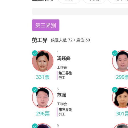
第三界別
勞工界
候選
人數
72
/ 席位 60
✓
1
✓
馮鈺鋒
馮鈺鋒
楊連
工聯會
第三界別
331票
299
勞工
✓
5
✓
范强
范强
陳文
工聯會
第三界別
296票
301
勞工
✓
9