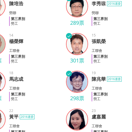
陳培浩
李秀琼
2016選委
浩
李秀琼
勞聯
勞聯
第三界別
第三界別
票
289票
勞工
勞工
14
✓
15
楊榮輝
張凱榮
輝
張凱榮
工聯會
工聯會
第三界別
第三界別
票
301票
勞工
勞工
18
✓
19
馬志成
陳兆華
2016選委
成
陳兆華
工聯會
工聯會
第三界別
第三界別
票
298票
勞工
勞工
22
23
黃平
盧嘉麗
2016選委
盧嘉麗
工聯會
工聯會
第三界別
第三界別