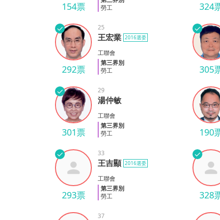
154票
324
勞工
✓
25
✓
王宏業
2016選委
王宏業
唐賡
工聯會
第三界別
292票
305
勞工
✓
29
湯仲敏
湯仲敏
繆泰
工聯會
第三界別
301票
190
勞工
✓
33
✓
王吉顯
2016選委
王吉顯
李子
工聯會
第三界別
293票
328
勞工
37