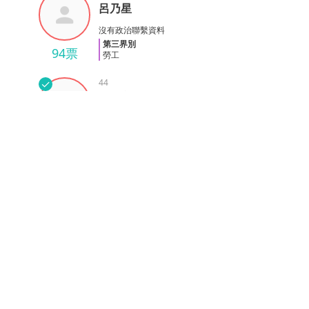
呂乃星
呂乃星
沒有政治聯繫資料
第三界別
94票
勞工
✓
44
曾志文
2016選委
曾志文
工聯會
第三界別
329票
勞工
✓
48
陳鄧源
2016選委
陳鄧源
工聯會
第三界別
315票
勞工
✓
52
梁頌恩
2016選委
梁頌恩
工聯會
第三界別