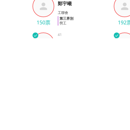
鄭宇曦
鄭宇曦
黃永
工聯會
第三界別
150票
192
勞工
✓
41
✓
魯志薪
魯志薪
林冠
工聯會
第三界別
319票
294
勞工
✓
45
✓
謝景華
2016選委
謝景華
麥少
工聯會
第三界別
294票
302
勞工
✓
49
✓
林錦儀
2016選委
林錦儀
李方
工聯會
第三界別