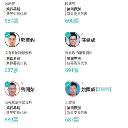
民建聯
民建聯
第四界別
第四界別
新界委員代表
新界委員代表
687票
690票
✓
3
✓
4
鄭彥
莊健
鄭彥鈞
莊健成
鈞
成
沒有政治聯繫資料
沒有政治聯繫資料
第四界別
第四界別
新界委員代表
新界委員代表
687票
691票
✓
5
✓
6
鄧開
姚國
鄧開荣
姚國威
2016選委
荣
威
沒有政治聯繫資料
工聯會
第四界別
第四界別
新界委員代表
新界委員代表
689票
687票