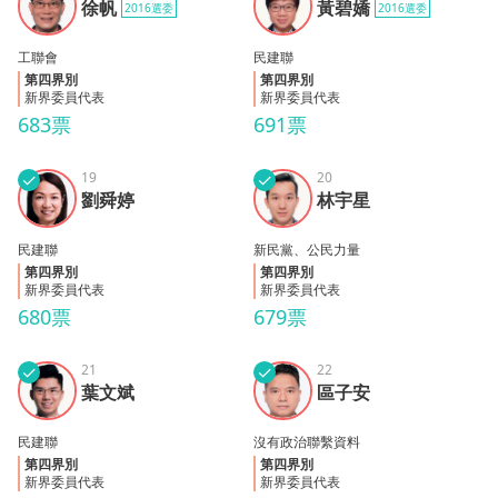
徐帆
徐帆
黃碧嬌
2016選委
2016選委
嬌
工聯會
民建聯
第四界別
第四界別
新界委員代表
新界委員代表
683票
691票
✓
19
✓
20
劉舜
林宇
劉舜婷
林宇星
婷
星
民建聯
新民黨、公民力量
第四界別
第四界別
新界委員代表
新界委員代表
680票
679票
✓
21
✓
22
葉文
區子
葉文斌
區子安
斌
安
民建聯
沒有政治聯繫資料
第四界別
第四界別
新界委員代表
新界委員代表