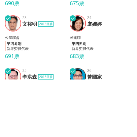
690票
675票
✓
23
✓
24
文裕
盧婉
文裕明
盧婉婷
2016選委
明
婷
公屋聯會
民建聯
第四界別
第四界別
新界委員代表
新界委員代表
691票
683票
✓
25
✓
26
李洪
曾國
李洪森
曾國家
2016選委
森
家
工聯會
沒有政治聯繫資料
第四界別
第四界別
新界委員代表
新界委員代表
685票
674票
✓
27
✓
28
林港
陳國
林港坤
陳國旗
坤
旗