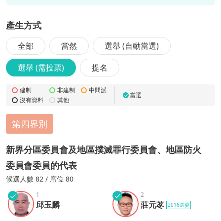
產生方式
全部
當然
選舉 (自動當選)
選舉 (需投票)
提名
建制
非建制
中間派
當選
✓
沒有資料
其他
第四界別
新界分區委員會及地區撲滅罪行委員會、地區防火
委員會委員的代表
候選
人數
82
/ 席位 80
✓
1
✓
2
邱玉
莊元
邱玉麟
莊元苳
2016選委
麟
苳