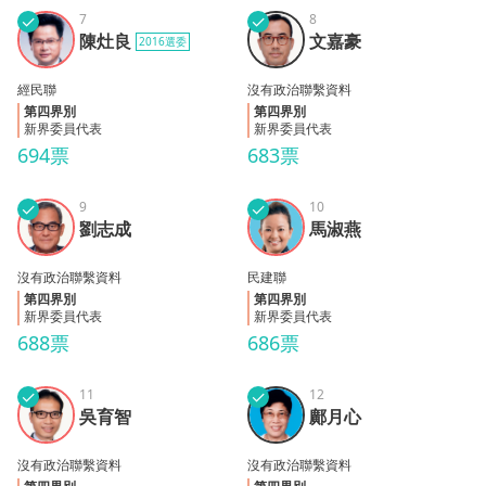
✓
7
✓
8
陳灶
文嘉
陳灶良
文嘉豪
2016選委
良
豪
經民聯
沒有政治聯繫資料
第四界別
第四界別
新界委員代表
新界委員代表
694票
683票
✓
9
✓
10
劉志
馬淑
劉志成
馬淑燕
成
燕
沒有政治聯繫資料
民建聯
第四界別
第四界別
新界委員代表
新界委員代表
688票
686票
✓
11
✓
12
吳育
鄺月
吳育智
鄺月心
智
心
沒有政治聯繫資料
沒有政治聯繫資料