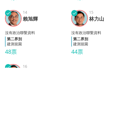
✓
14
✓
15
賴旭
林力
賴旭輝
林力山
輝
山
沒有政治聯繫資料
沒有政治聯繫資料
第二界別
第二界別
建測規園
建測規園
48票
44票
✓
16
周偉
周偉強
強
沒有政治聯繫資料
第二界別
建測規園
44票
會計界
當選
人數
0
/ 席位 15