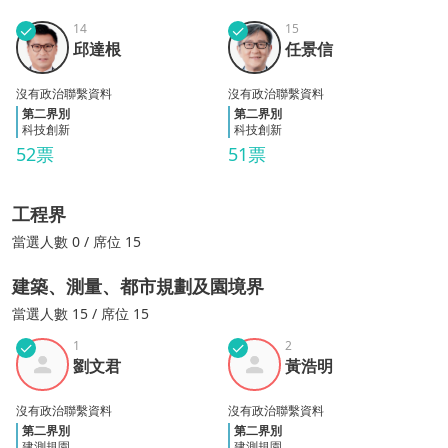
✓
14
✓
15
邱達
任景
邱達根
任景信
根
信
沒有政治聯繫資料
沒有政治聯繫資料
第二界別
第二界別
科技創新
科技創新
52票
51票
工程界
當選
人數
0
/ 席位 15
建築、測量、都市規劃及園境界
當選
人數
15
/ 席位 15
✓
1
✓
2
劉文
黃浩
劉文君
黃浩明
君
明
沒有政治聯繫資料
沒有政治聯繫資料
第二界別
第二界別
建測規園
建測規園