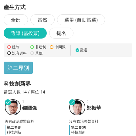
產生方式
全部
當然
選舉 (自動當選)
選舉 (需投票)
提名
建制
非建制
中間派
當選
✓
沒有資料
其他
第二界別
科技創新界
當選
人數
14
/ 席位 14
✓
1
✓
2
錢國
鄭振
錢國強
鄭振華
強
華
沒有政治聯繫資料
沒有政治聯繫資料
第二界別
第二界別
科技創新
科技創新