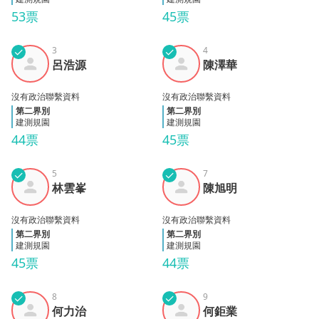
53票
45票
✓
3
✓
4
呂浩
陳澤
呂浩源
陳澤華
源
華
沒有政治聯繫資料
沒有政治聯繫資料
第二界別
第二界別
建測規園
建測規園
44票
45票
✓
5
✓
7
林雲
陳旭
林雲峯
陳旭明
峯
明
沒有政治聯繫資料
沒有政治聯繫資料
第二界別
第二界別
建測規園
建測規園
45票
44票
✓
8
✓
9
何力
何鉅
何力治
何鉅業
治
業