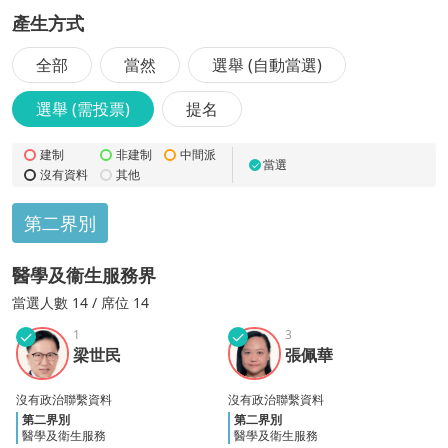
產生方式
全部
當然
選舉 (自動當選)
選舉 (需投票)
提名
建制
非建制
中間派
當選
✓
沒有資料
其他
第二界別
醫學及衞生服務界
當選
人數
14
/ 席位 14
✓
1
✓
3
梁世
張佩
梁世民
張佩華
民
華
沒有政治聯繫資料
沒有政治聯繫資料
第二界別
第二界別
醫學及衛生服務
醫學及衛生服務