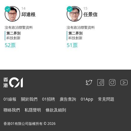
✓
14
✓
15
邱達
任景
邱達根
任景信
根
信
沒有政治聯繫資料
沒有政治聯繫資料
第二界別
第二界別
科技創新
科技創新
52票
51票
01線報
關於我們
01招聘
廣告查詢
01App
常見問題
聯絡我們
私隱聲明
條款及細則
香港01有限公司版權所有 ©
2026