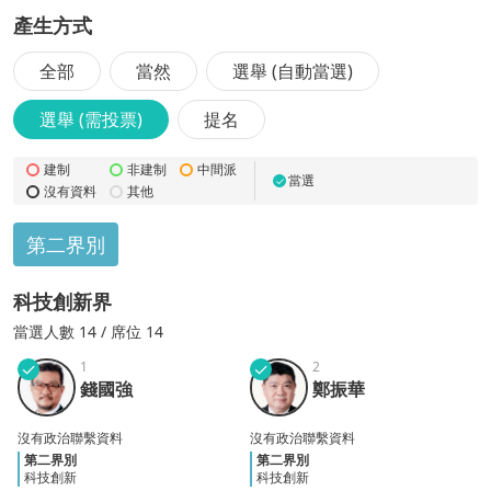
產生方式
全部
當然
選舉 (自動當選)
選舉 (需投票)
提名
建制
非建制
中間派
當選
✓
沒有資料
其他
第二界別
科技創新界
當選
人數
14
/ 席位 14
✓
1
✓
2
錢國
鄭振
錢國強
鄭振華
強
華
沒有政治聯繫資料
沒有政治聯繫資料
第二界別
第二界別
科技創新
科技創新