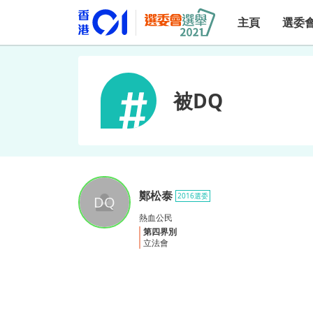
主頁
選委
被DQ
鄭松泰
2016選委
鄭松泰
熱血公民
第四界別
立法會