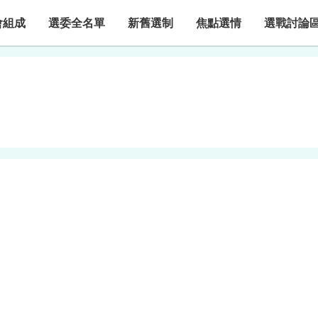
會組成
選委全名單
新舊選制
焦點選情
選戰討論