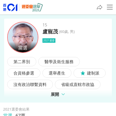
15
盧寵茂
(
60歲, 男
)
盧寵茂
2021選委
第二界別
醫學及衛生服務
合資格參選
選舉產生
建制派
沒有政治聯繫資料
省級或直轄市政協
展開
2021選委會結果
當選
67
票,