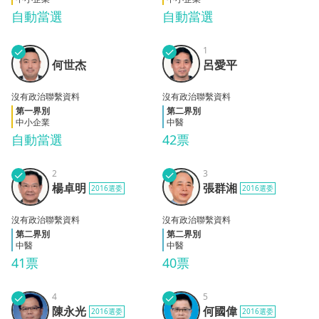
自動當選
自動當選
✓
✓
1
何世
呂愛
何世杰
呂愛平
杰
平
沒有政治聯繫資料
沒有政治聯繫資料
第一界別
第二界別
中小企業
中醫
自動當選
42票
✓
2
✓
3
楊卓
張群
楊卓明
張群湘
2016選委
2016選委
明
湘
沒有政治聯繫資料
沒有政治聯繫資料
第二界別
第二界別
中醫
中醫
41票
40票
✓
4
✓
5
陳永
何國
陳永光
何國偉
2016選委
2016選委
光
偉