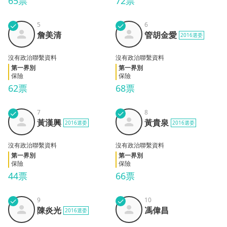
65票
72票
✓
5
✓
6
詹美
管胡
詹美清
管胡金愛
2016選委
清
金愛
沒有政治聯繫資料
沒有政治聯繫資料
第一界別
第一界別
保險
保險
62票
68票
✓
7
✓
8
黃漢
黃貴
黃漢興
黃貴泉
2016選委
2016選委
興
泉
沒有政治聯繫資料
沒有政治聯繫資料
第一界別
第一界別
保險
保險
44票
66票
✓
9
✓
10
陳炎
馮偉
陳炎光
馮偉昌
2016選委
光
昌