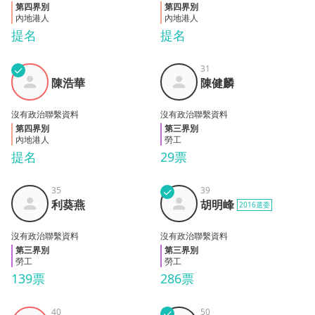
第四界別
第四界別
內地港人
內地港人
提名
提名
✓
31
陳浩
陳健
陳浩華
陳健麟
華
麟
沒有政治聯繫資料
沒有政治聯繫資料
第四界別
第三界別
內地港人
勞工
提名
29票
35
✓
39
利葵
胡明
利葵燕
胡明峰
2016選委
燕
峰
沒有政治聯繫資料
沒有政治聯繫資料
第三界別
第三界別
勞工
勞工
139票
286票
40
✓
50