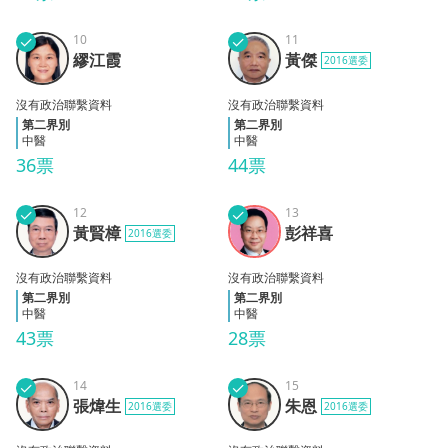
✓
10
✓
11
繆江
黃傑
繆江霞
黃傑
2016選委
霞
沒有政治聯繫資料
沒有政治聯繫資料
第二界別
第二界別
中醫
中醫
36票
44票
✓
12
✓
13
黃賢
彭祥
黃賢樟
彭祥喜
2016選委
樟
喜
沒有政治聯繫資料
沒有政治聯繫資料
第二界別
第二界別
中醫
中醫
43票
28票
✓
14
✓
15
張煒
朱恩
張煒生
朱恩
2016選委
2016選委
生