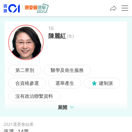
16
陳麗紅
(
女
)
陳麗紅
第二界別
醫學及衛生服務
合資格參選
選舉產生
建制派
沒有政治聯繫資料
展開
2021選委會結果
落選
14
票,