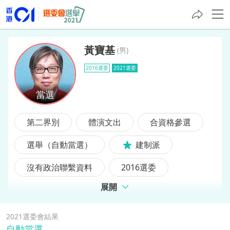
黃寶基
(
男
)
2016選委
2021選委
黃寶基
第二界別
體演文出
合資格參選
選舉（自動當選）
建制派
沒有政治聯繫資料
2016選委
展開
前選委
2021選委會結果
自動當選