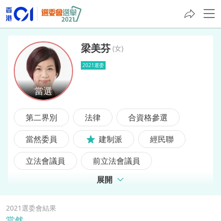
梁美芬
(
女
)
2021選委
梁美芬
第二界別
法律
合資格參選
當然委員
建制派
經民聯
立法會議員
前立法會議員
展開
前區議員
2021選委會結果
當然