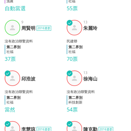
漁農
社福
自動當選
55票
9
✓
13
周賢
朱麗
周賢明
朱麗玲
2016選委
明
玲
沒有政治聯繫資料
民建聯
第二界別
第二界別
社福
社福
37票
70票
✓
✓
13
邱浩
徐海
邱浩波
徐海山
波
山
沒有政治聯繫資料
沒有政治聯繫資料
第二界別
第二界別
社福
科技創新
當然
54票
✓
✓
李慧
陳克
李慧琼
陳克勤
2016選委
2016選委