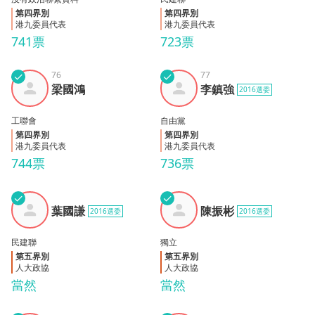
第四界別
第四界別
港九委員代表
港九委員代表
741票
723票
✓
76
✓
77
梁國
李鎮
梁國鴻
李鎮強
2016選委
鴻
強
工聯會
自由黨
第四界別
第四界別
港九委員代表
港九委員代表
744票
736票
✓
✓
葉國
陳振
葉國謙
陳振彬
2016選委
2016選委
謙
彬
民建聯
獨立
第五界別
第五界別
人大政協
人大政協
當然
當然