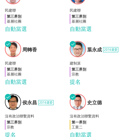
民建聯
民建聯
第三界別
第三界別
基層社團
基層社團
自動當選
自動當選
✓
✓
周轉
葉永
周轉香
葉永成
2016選委
香
成
民建聯
建制派
第三界別
第三界別
基層社團
宗教
自動當選
提名
✓
✓
侯永
史立
侯永昌
史立德
2016選委
昌
德
沒有政治聯繫資料
沒有政治聯繫資料
第三界別
第一界別
宗教
工業二
提名
自動當選