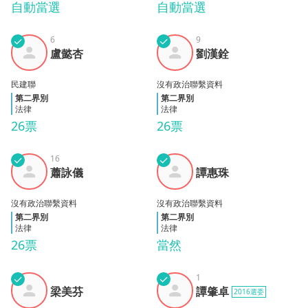
自動當選
自動當選
✓
6
✓
9
盧懿
劉漢
盧懿杏
劉漢銓
杏
銓
民建聯
沒有政治聯繫資料
第二界別
第二界別
法律
法律
26票
26票
✓
16
✓
蕭詠
譚惠
蕭詠儀
譚惠珠
儀
珠
沒有政治聯繫資料
沒有政治聯繫資料
第二界別
第二界別
法律
法律
26票
當然
✓
✓
1
梁美
譚肇
梁美芬
譚肇卓
2016選委
芬
卓