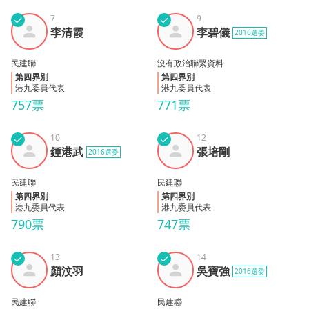
✓
7
✓
9
李清
李碧
李清霞
李碧儀
2016選委
霞
儀
民建聯
沒有政治聯繫資料
第四界別
第四界別
港九委員代表
港九委員代表
757票
771票
✓
10
✓
12
鍾港
張培
鍾港武
張培剛
2016選委
武
剛
民建聯
民建聯
第四界別
第四界別
港九委員代表
港九委員代表
790票
747票
✓
13
✓
14
顏汶
吳寶
顏汶羽
吳寶強
2016選委
羽
強
民建聯
民建聯