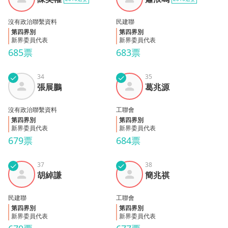
權
鳴
沒有政治聯繫資料
民建聯
第四界別
第四界別
新界委員代表
新界委員代表
685票
683票
✓
34
✓
35
張展
葛兆
張展鵬
葛兆源
鵬
源
沒有政治聯繫資料
工聯會
第四界別
第四界別
新界委員代表
新界委員代表
679票
684票
✓
37
✓
38
胡綽
簡兆
胡綽謙
簡兆祺
謙
祺
民建聯
工聯會
第四界別
第四界別
新界委員代表
新界委員代表