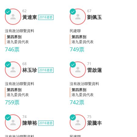
✓
62
✓
67
黃達
劉佩
黃達東
劉佩玉
2016選委
東
玉
沒有政治聯繫資料
民建聯
第四界別
第四界別
港九委員代表
港九委員代表
746票
749票
✓
68
✓
71
林玉
雷啟
林玉珍
雷啟蓮
2016選委
珍
蓮
沒有政治聯繫資料
沒有政治聯繫資料
第四界別
第四界別
港九委員代表
港九委員代表
759票
742票
✓
74
✓
75
陳華
梁騰
陳華裕
梁騰丰
2016選委
裕
丰
沒有政治聯繫資料
民建聯