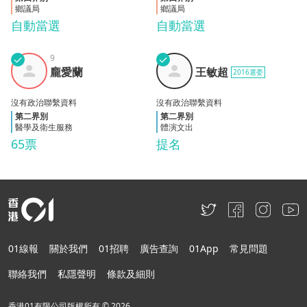
鄉議局
鄉議局
自動當選
自動當選
✓
9
✓
龐愛
王敏
龐愛蘭
王敏超
2016選委
蘭
超
沒有政治聯繫資料
沒有政治聯繫資料
第二界別
第二界別
醫學及衛生服務
體演文出
65票
提名
01線報
關於我們
01招聘
廣告查詢
01App
常見問題
聯絡我們
私隱聲明
條款及細則
香港01有限公司版權所有 ©
2026