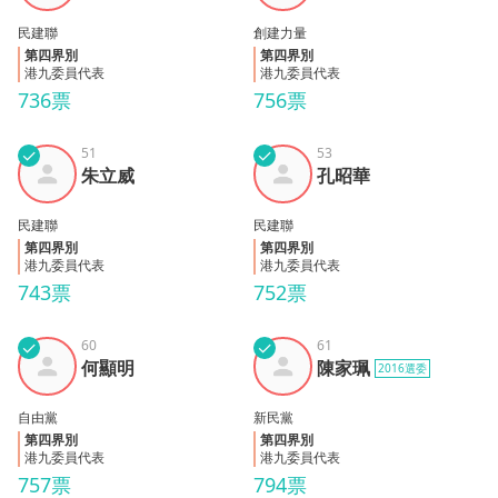
民建聯
創建力量
第四界別
第四界別
港九委員代表
港九委員代表
736票
756票
✓
51
✓
53
朱立
孔昭
朱立威
孔昭華
威
華
民建聯
民建聯
第四界別
第四界別
港九委員代表
港九委員代表
743票
752票
✓
60
✓
61
何顯
陳家
何顯明
陳家珮
2016選委
明
珮
自由黨
新民黨
第四界別
第四界別
港九委員代表
港九委員代表
757票
794票