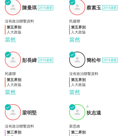
✓
✓
陳曼
蔡素
陳曼琪
蔡素玉
2016選委
2016選委
琪
玉
沒有政治聯繫資料
民建聯
第五界別
第五界別
人大政協
人大政協
當然
當然
✓
✓
彭長
簡松
彭長緯
簡松年
2016選委
2016選委
緯
年
民建聯
沒有政治聯繫資料
第五界別
第五界別
人大政協
人大政協
當然
當然
✓
✓
6
梁明
狄志
梁明堅
狄志遠
堅
遠
沒有政治聯繫資料
新思維
第三界別
第二界別