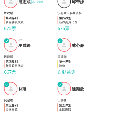
潘志成
邱帶娣
2016選委
成
娣
民建聯
沒有政治聯繫資料
第四界別
第四界別
新界委員代表
新界委員代表
675票
675票
✓
82
✓
巫成
林心
巫成鋒
林心亷
鋒
亷
民建聯
民建聯
第四界別
第一界別
新界委員代表
旅遊
667票
自動當選
✓
✓
陳穎
林琳
林琳
陳穎欣
欣
民建聯
工聯會
第五界別
第五界別
全國團體
全國團體