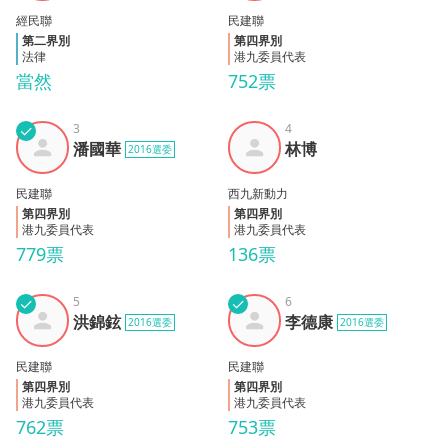
經民聯
民建聯
第二界別
第四界別
法律
港九委員代表
當然
752票
✓
3
4
潘國
林博
潘國華
林博
2016選委
華
民建聯
西九新動力
第四界別
第四界別
港九委員代表
港九委員代表
779票
136票
✓
5
✓
6
洪錦
李德
洪錦鉉
李德康
2016選委
2016選委
鉉
康
民建聯
民建聯
第四界別
第四界別
港九委員代表
港九委員代表
762票
753票