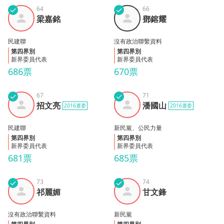
✓
64
✓
66
梁嘉
鄧鎔
梁嘉銘
鄧鎔耀
銘
耀
民建聯
沒有政治聯繫資料
第四界別
第四界別
新界委員代表
新界委員代表
686票
670票
✓
67
✓
71
招文
潘國
招文亮
潘國山
2016選委
2016選委
亮
山
民建聯
新民黨、公民力量
第四界別
第四界別
新界委員代表
新界委員代表
681票
685票
✓
73
✓
74
祁麗
甘文
祁麗媚
甘文鋒
媚
鋒
沒有政治聯繫資料
新民黨