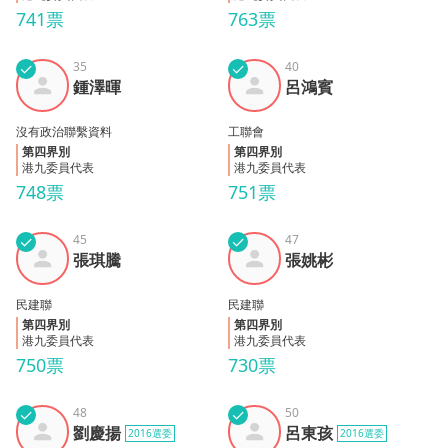
741票
763票
✓
35
✓
40
鍾澤
呂鴻
鍾澤暉
呂鴻賓
暉
賓
沒有政治聯繫資料
工聯會
第四界別
第四界別
港九委員代表
港九委員代表
748票
751票
✓
45
✓
47
張琪
張姚
張琪騰
張姚彬
騰
彬
民建聯
民建聯
第四界別
第四界別
港九委員代表
港九委員代表
750票
730票
✓
48
✓
50
劉慶
呂東
劉慶揚
呂東孩
2016選委
2016選委
揚
孩