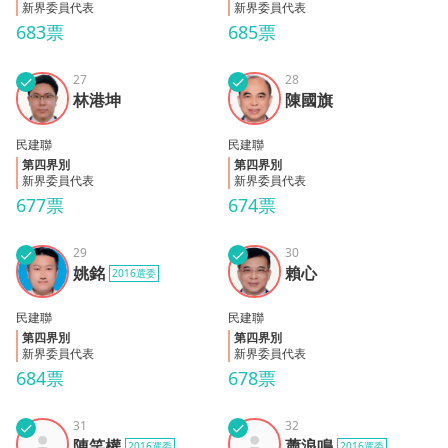
新界委員代表
新界委員代表
683票
685票
✓
27
✓
28
林港
陳國
林港坤
陳國旗
坤
旗
民建聯
民建聯
第四界別
第四界別
新界委員代表
新界委員代表
677票
674票
✓
29
✓
30
姚銘
賴心
姚銘
賴心
2016選委
民建聯
民建聯
第四界別
第四界別
新界委員代表
新界委員代表
684票
678票
✓
31
✓
32
陳笑
蕭浪
陳笑權
蕭浪鳴
2016選委
2016選委