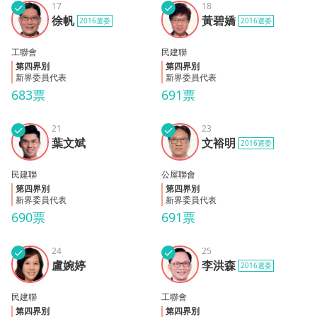
✓
17
✓
18
黃碧
徐帆
徐帆
黃碧嬌
2016選委
2016選委
嬌
工聯會
民建聯
第四界別
第四界別
新界委員代表
新界委員代表
683票
691票
✓
21
✓
23
葉文
文裕
葉文斌
文裕明
2016選委
斌
明
民建聯
公屋聯會
第四界別
第四界別
新界委員代表
新界委員代表
690票
691票
✓
24
✓
25
盧婉
李洪
盧婉婷
李洪森
2016選委
婷
森
民建聯
工聯會
第四界別
第四界別