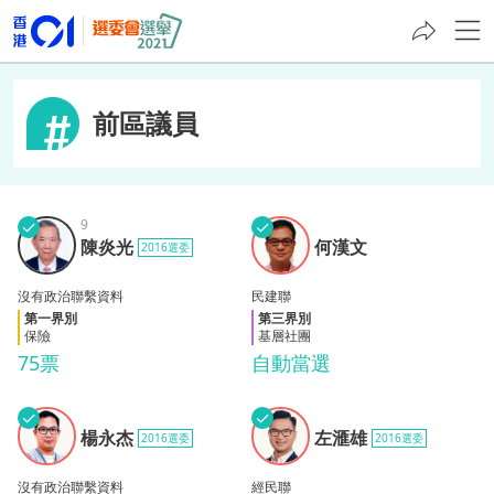
前區議員
✓
9
✓
陳炎
何漢
陳炎光
何漢文
2016選委
光
文
沒有政治聯繫資料
民建聯
第一界別
第三界別
保險
基層社團
75票
自動當選
✓
✓
楊永
左滙
楊永杰
左滙雄
2016選委
2016選委
杰
雄
沒有政治聯繫資料
經民聯