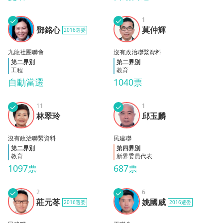
✓
✓
1
鄧銘
莫仲
鄧銘心
莫仲輝
2016選委
心
輝
九龍社團聯會
沒有政治聯繫資料
第二界別
第二界別
工程
教育
自動當選
1040票
✓
11
✓
1
林翠
邱玉
林翠玲
邱玉麟
玲
麟
沒有政治聯繫資料
民建聯
第二界別
第四界別
教育
新界委員代表
1097票
687票
✓
2
✓
6
莊元
姚國
莊元苳
姚國威
2016選委
2016選委
苳
威