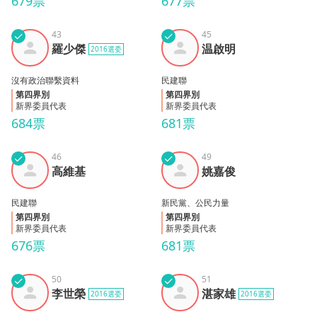
679票
677票
✓
43
✓
45
羅少
温啟
羅少傑
温啟明
2016選委
傑
明
沒有政治聯繫資料
民建聯
第四界別
第四界別
新界委員代表
新界委員代表
684票
681票
✓
46
✓
49
高維
姚嘉
高維基
姚嘉俊
基
俊
民建聯
新民黨、公民力量
第四界別
第四界別
新界委員代表
新界委員代表
676票
681票
✓
50
✓
51
李世
湛家
李世榮
湛家雄
2016選委
2016選委
榮
雄