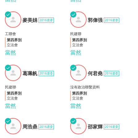
✓
✓
麥美
郭偉
麥美娟
郭偉强
2016選委
2016選委
娟
强
工聯會
民建聯
第四界別
第四界別
立法會
立法會
當然
當然
✓
✓
葛珮
何君
葛珮帆
何君堯
2016選委
2016選委
帆
堯
民建聯
沒有政治聯繫資料
第四界別
第四界別
立法會
立法會
當然
當然
✓
✓
周浩
邵家
周浩鼎
邵家輝
2016選委
2016選委
鼎
輝