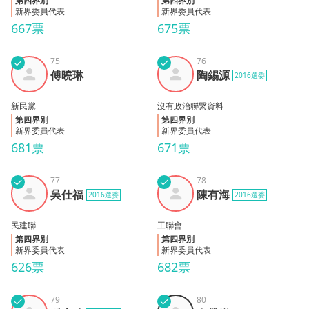
第四界別
第四界別
新界委員代表
新界委員代表
667票
675票
✓
75
✓
76
傅曉
陶錫
傅曉琳
陶錫源
2016選委
琳
源
新民黨
沒有政治聯繫資料
第四界別
第四界別
新界委員代表
新界委員代表
681票
671票
✓
77
✓
78
吳仕
陳有
吳仕福
陳有海
2016選委
2016選委
福
海
民建聯
工聯會
第四界別
第四界別
新界委員代表
新界委員代表
626票
682票
✓
79
✓
80
潘志
邱帶