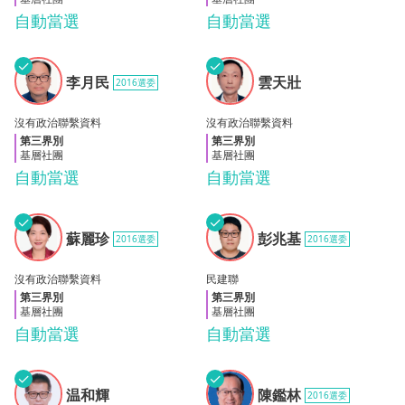
自動當選
自動當選
✓
✓
李月
雲天
李月民
雲天壯
2016選委
民
壯
沒有政治聯繫資料
沒有政治聯繫資料
第三界別
第三界別
基層社團
基層社團
自動當選
自動當選
✓
✓
蘇麗
彭兆
蘇麗珍
彭兆基
2016選委
2016選委
珍
基
沒有政治聯繫資料
民建聯
第三界別
第三界別
基層社團
基層社團
自動當選
自動當選
✓
✓
温和
陳鑑
温和輝
陳鑑林
2016選委
輝
林