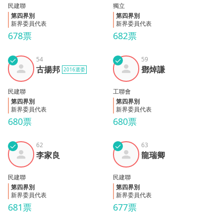
民建聯
獨立
第四界別
第四界別
新界委員代表
新界委員代表
678票
682票
✓
54
✓
59
古揚
鄧焯
古揚邦
鄧焯謙
2016選委
邦
謙
民建聯
工聯會
第四界別
第四界別
新界委員代表
新界委員代表
680票
680票
✓
62
✓
63
李家
龍瑞
李家良
龍瑞卿
良
卿
民建聯
民建聯
第四界別
第四界別
新界委員代表
新界委員代表
681票
677票