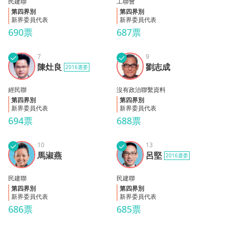
民建聯
工聯會
第四界別
第四界別
新界委員代表
新界委員代表
690票
687票
✓
7
✓
9
陳灶
劉志
陳灶良
劉志成
2016選委
良
成
經民聯
沒有政治聯繫資料
第四界別
第四界別
新界委員代表
新界委員代表
694票
688票
✓
10
✓
13
馬淑
呂堅
馬淑燕
呂堅
2016選委
燕
民建聯
民建聯
第四界別
第四界別
新界委員代表
新界委員代表
686票
685票