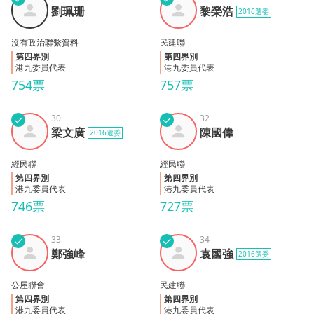
劉珮
黎榮
劉珮珊
黎榮浩
2016選委
珊
浩
沒有政治聯繫資料
民建聯
第四界別
第四界別
港九委員代表
港九委員代表
754票
757票
✓
30
✓
32
梁文
陳國
梁文廣
陳國偉
2016選委
廣
偉
經民聯
經民聯
第四界別
第四界別
港九委員代表
港九委員代表
746票
727票
✓
33
✓
34
鄭強
袁國
鄭強峰
袁國強
2016選委
峰
強
公屋聯會
民建聯
第四界別
第四界別
港九委員代表
港九委員代表