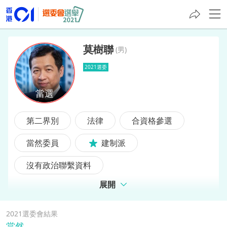
莫樹聯
(
男
)
2021選委
莫樹聯
第二界別
法律
合資格參選
當然委員
建制派
沒有政治聯繫資料
展開
2021選委會結果
當然