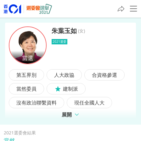
朱葉玉如
(
女
)
2021選委
朱葉玉如
第五界別
人大政協
合資格參選
當然委員
建制派
沒有政治聯繫資料
現任全國人大
展開
2021選委會結果
當然