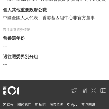
個人其他重要政府公職
中國全國人大代表、香港基因組中心非官方董事
過往參選選委情況
曾參選年份
---
過往選委界別分組
---
01線報
關於我們
01招聘
廣告查詢
01App
常見問題