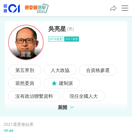
吳亮星
(
男
)
2016選委
2021選委
吳亮星
第五界別
人大政協
合資格參選
當然委員
建制派
沒有政治聯繫資料
現任全國人大
展開
2016選委
前選委
前立法會議員
2021選委會結果
當然