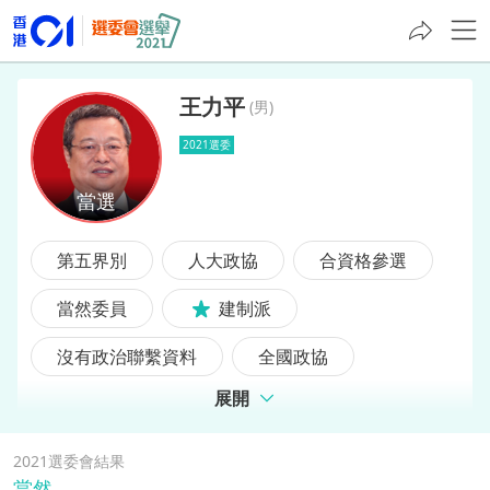
王力平
(
男
)
2021選委
王力平
第五界別
人大政協
合資格參選
當然委員
建制派
沒有政治聯繫資料
全國政協
展開
2021選委會結果
當然