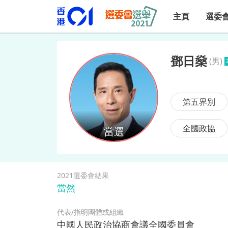
主頁
選委
鄧日燊
(
男
)
鄧日燊
第五界別
全國政協
2021選委會結果
當然
代表/指明團體或組織
中國人民政治協商會議全國委員會