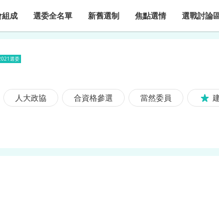
會組成
選委全名單
新舊選制
焦點選情
選戰討論
2021選委
人大政協
合資格參選
當然委員