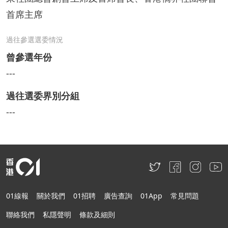
首席主席
過往參選選委情況
曾參選年份
---
過往選委界別分組
---
01線報
關於我們
01招聘
廣告查詢
01App
常見問題
聯絡我們
私隱聲明
條款及細則