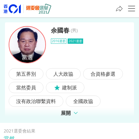
余國春
(
男
)
2016選委
2021選委
余國春
第五界別
人大政協
合資格參選
當然委員
建制派
沒有政治聯繫資料
全國政協
展開
2016選委
前選委
2021選委會結果
當然