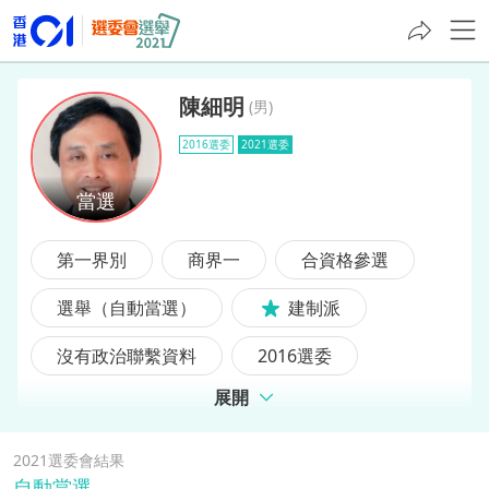
陳細明
(
男
)
2016選委
2021選委
陳細明
第一界別
商界一
合資格參選
選舉（自動當選）
建制派
沒有政治聯繫資料
2016選委
展開
前選委
2021選委會結果
自動當選