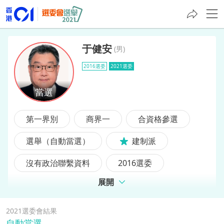
于健安
(
男
)
2016選委
2021選委
于健安
第一界別
商界一
合資格參選
選舉（自動當選）
建制派
沒有政治聯繫資料
2016選委
展開
前選委
2021選委會結果
自動當選