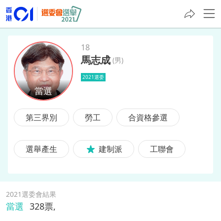
18
馬志成
(
男
)
馬志成
2021選委
第三界別
勞工
合資格參選
選舉產生
建制派
工聯會
2021選委會結果
當選
328
票,