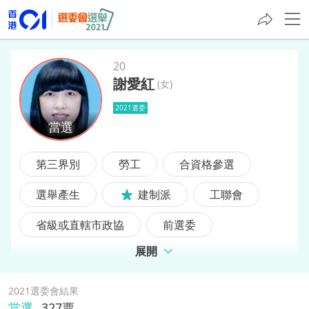
20
謝愛紅
(
女
)
謝愛紅
2021選委
第三界別
勞工
合資格參選
選舉產生
建制派
工聯會
省級或直轄市政協
前選委
展開
2021選委會結果
當選
327
票,