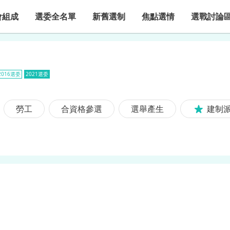
會組成
選委全名單
新舊選制
焦點選情
選戰討論
2016選委
2021選委
勞工
合資格參選
選舉產生
建制