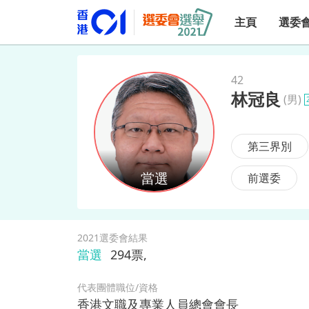
主頁
選委
42
林冠良
(
男
)
林冠良
第三界別
前選委
2021選委會結果
當選
294
票,
代表團體職位/資格
香港文職及專業人員總會會長