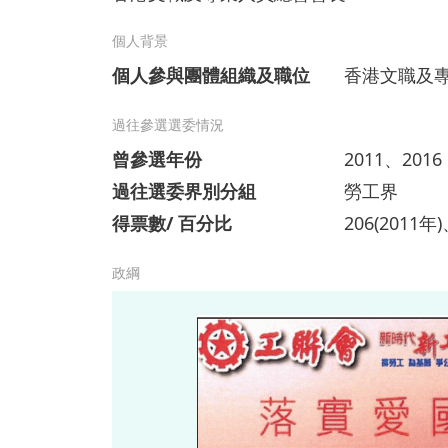
個人背景
個人參與團體組織及職位
香港文職及
過往參選選委情況
曾參選年份
2011、2016
過往選委界別分組
勞工界
得票數/ 百分比
206(2011年)
政綱