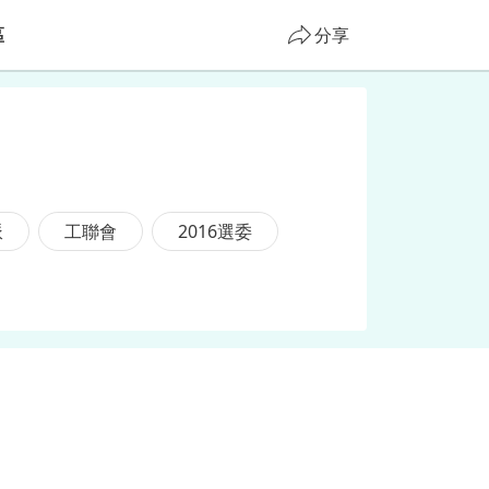
區
分享
派
工聯會
2016選委