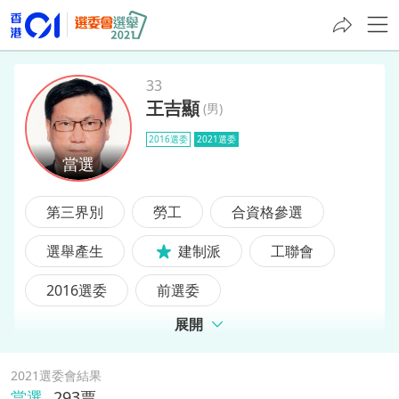
33
王吉顯
(
男
)
王吉顯
2016選委
2021選委
第三界別
勞工
合資格參選
選舉產生
建制派
工聯會
2016選委
前選委
展開
2021選委會結果
當選
293
票,