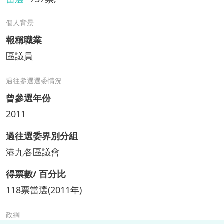
個人背景
報稱職業
區議員
過往參選選委情況
曾參選年份
2011
過往選委界別分組
港九各區議會
得票數/ 百分比
118票當選(2011年)
政綱