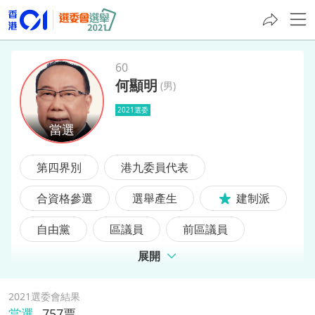
60
何顯明
(
男
)
何顯明
2021選委
第四界別
港九委員代表
合資格參選
選舉產生
建制派
自由黨
區議員
前區議員
展開
2021選委會結果
當選
757
票,