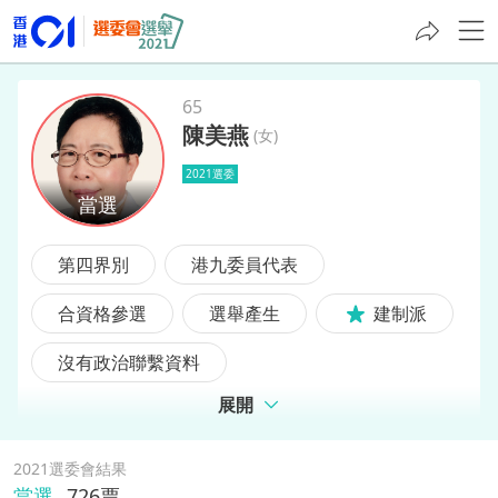
65
陳美燕
(
女
)
陳美燕
2021選委
第四界別
港九委員代表
合資格參選
選舉產生
建制派
沒有政治聯繫資料
展開
2021選委會結果
當選
726
票,