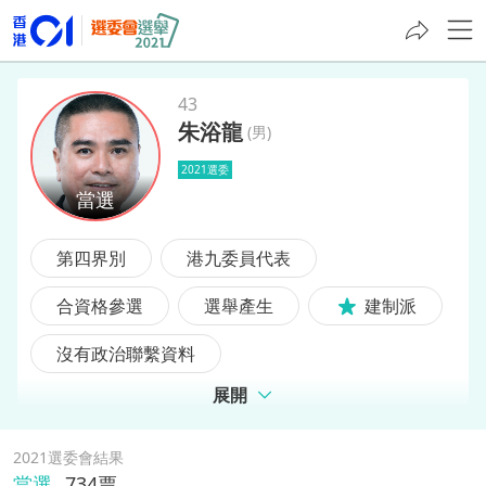
43
朱浴龍
(
男
)
朱浴龍
2021選委
第四界別
港九委員代表
合資格參選
選舉產生
建制派
沒有政治聯繫資料
展開
2021選委會結果
當選
734
票,