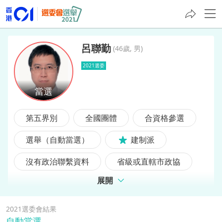
呂聯勤
(
46歲, 男
)
2021選委
呂聯勤
第五界別
全國團體
合資格參選
選舉（自動當選）
建制派
沒有政治聯繫資料
省級或直轄市政協
展開
2021選委會結果
自動當選