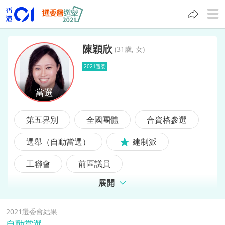
陳穎欣
(
31歲, 女
)
2021選委
陳穎欣
第五界別
全國團體
合資格參選
選舉（自動當選）
建制派
工聯會
前區議員
展開
2021選委會結果
自動當選