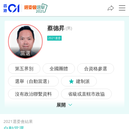
蔡德昇
(
男
)
2021選委
蔡德昇
第五界別
全國團體
合資格參選
選舉（自動當選）
建制派
沒有政治聯繫資料
省級或直轄市政協
展開
2021選委會結果
自動當選