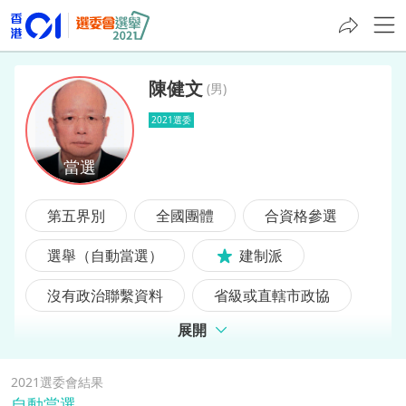
陳健文
(
男
)
2021選委
陳健文
第五界別
全國團體
合資格參選
選舉（自動當選）
建制派
沒有政治聯繫資料
省級或直轄市政協
展開
2021選委會結果
自動當選