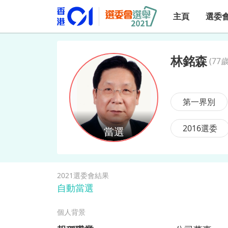
主頁
選委
林銘森
(
77歲
林銘森
第一界別
2016選委
2021選委會結果
自動當選
個人背景