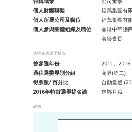
報稱職業
公司董事
個人財團聯繫
福萬集團有
個人所屬公司及職位
福萬集團有
個人參與團體組織及職位
香港中華總
名譽會長
過往參選選委情況
曾參選年份
2011、2016
過往選委界別分組
商界(第二)
得票數/ 百分比
自動當選 (20
2016年特首選舉提名誰
林鄭月娥
政綱