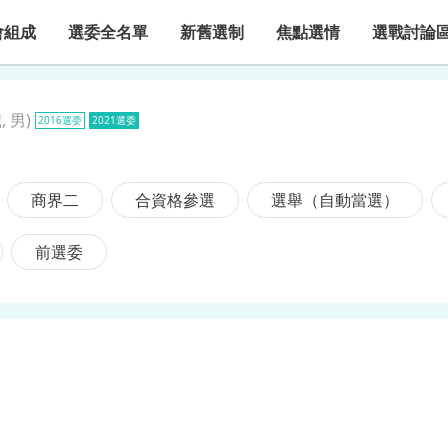
會組成
選委全名單
新舊選制
焦點選情
選戰討論
, 男
)
2016選委
2021選委
商界二
合資格參選
選舉（自動當選）
前選委