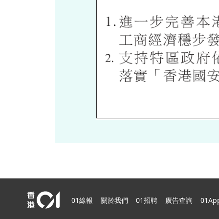
01線報
關於我們
01招聘
廣告查詢
01Ap