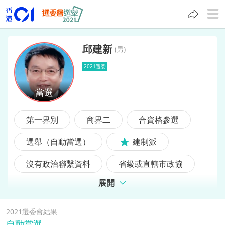
邱建新
(
男
)
2021選委
邱建新
第一界別
商界二
合資格參選
選舉（自動當選）
建制派
沒有政治聯繫資料
省級或直轄市政協
展開
2021選委會結果
自動當選