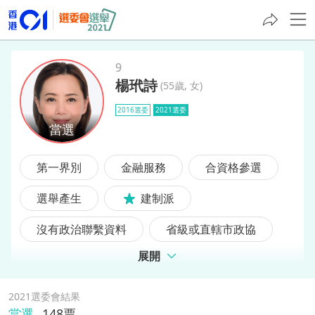
9
楊玳詩
(
55歲, 女
)
楊玳詩
2016選委
2021選委
第一界別
金融服務
合資格參選
選舉產生
建制派
沒有政治聯繫資料
省級或直轄市政協
展開
2016選委
2021選委會結果
當選
148
票,