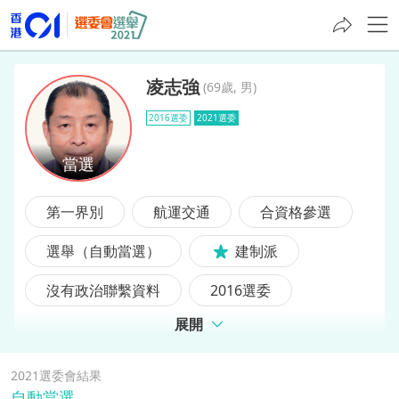
凌志強
(
69歲, 男
)
2016選委
2021選委
凌志強
第一界別
航運交通
合資格參選
選舉（自動當選）
建制派
沒有政治聯繫資料
2016選委
展開
前選委
2021選委會結果
自動當選