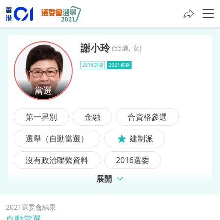
謝小玲
(
55歲, 女
)
2016選委
2021選委
謝小玲
第一界別
金融
合資格參選
選舉（自動當選）
建制派
沒有政治聯繫資料
2016選委
展開
2021選委會結果
自動當選