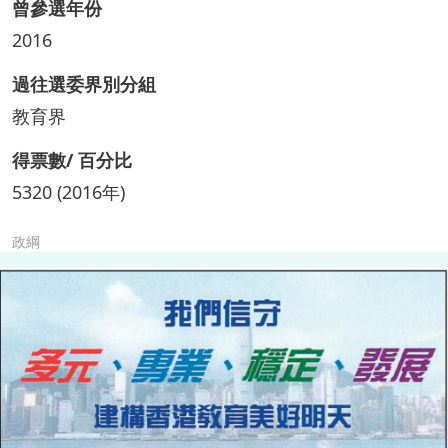
曾參選年份
2016
過往選委界別分組
教育界
得票數/ 百分比
5320 (2016年)
政綱