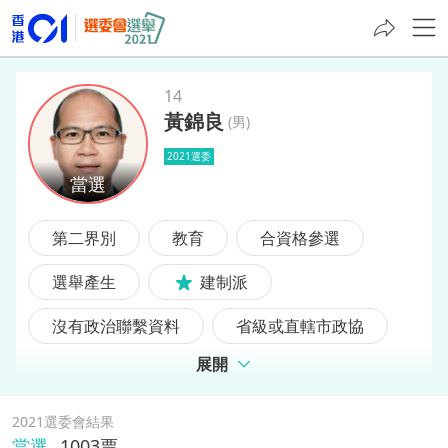
14
黃錦良
(
男
)
黃錦良
2021選委
第二界別
教育
合資格參選
選舉產生
建制派
沒有政治聯繫資料
省級或直轄市政協
展開
2021選委會結果
當選
1003
票,