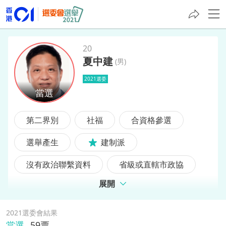
20
夏中建
(
男
)
夏中建
2021選委
第二界別
社福
合資格參選
選舉產生
建制派
沒有政治聯繫資料
省級或直轄市政協
展開
2021選委會結果
當選
59
票,