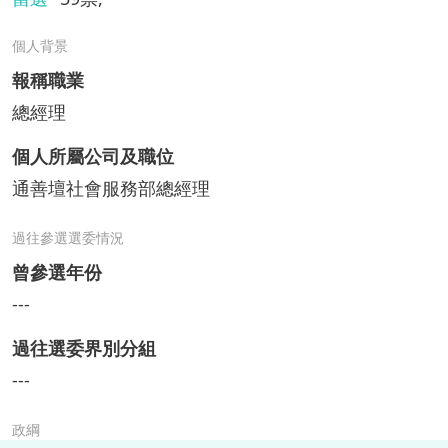
個人背景
報稱職業
總經理
個人所屬公司及職位
通善壇社會服務部總經理
過往參選選委情況
曾參選年份
---
過往選委界別分組
---
政綱