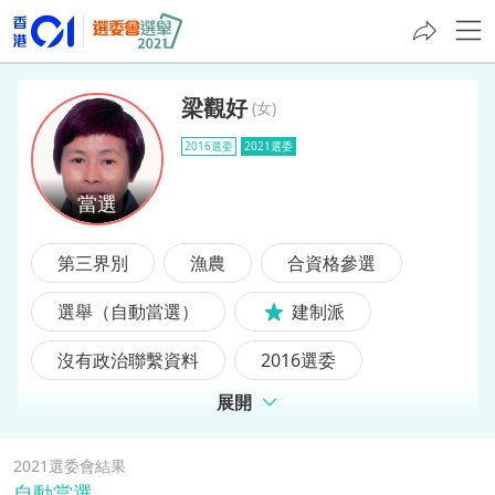
梁觀好
(
女
)
2016選委
2021選委
梁觀好
第三界別
漁農
合資格參選
選舉（自動當選）
建制派
沒有政治聯繫資料
2016選委
展開
前選委
2021選委會結果
自動當選