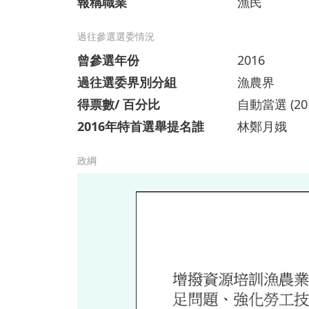
報稱職業
漁民
過往參選選委情況
曾參選年份
2016
過往選委界別分組
漁農界
得票數/ 百分比
自動當選 (20
2016年特首選舉提名誰
林鄭月娥
政綱