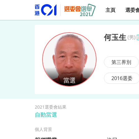
主頁
選委
何玉生
(
男
)
何玉生
第三界別
2016選委
2021選委會結果
自動當選
個人背景