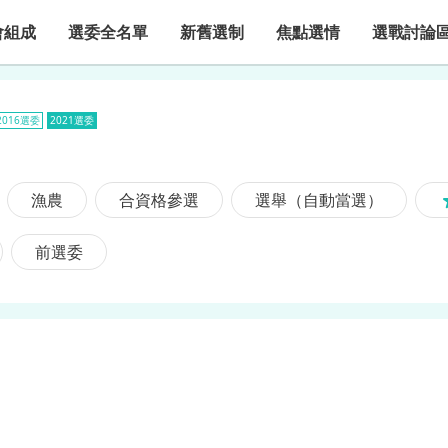
會組成
選委全名單
新舊選制
焦點選情
選戰討論
2016選委
2021選委
漁農
合資格參選
選舉（自動當選）
前選委