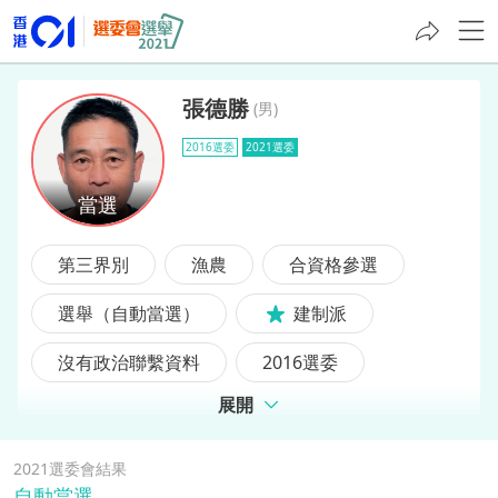
張德勝
(
男
)
2016選委
2021選委
張德勝
第三界別
漁農
合資格參選
選舉（自動當選）
建制派
沒有政治聯繫資料
2016選委
展開
前選委
2021選委會結果
自動當選