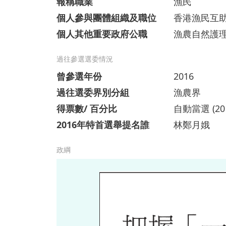
報稱職業
漁民
個人參與團體組織及職位
香港漁民互
個人其他重要政府公職
漁農自然護
過往參選選委情況
曾參選年份
2016
過往選委界別分組
漁農界
得票數/ 百分比
自動當選 (20
2016年特首選舉提名誰
林鄭月娥
政綱