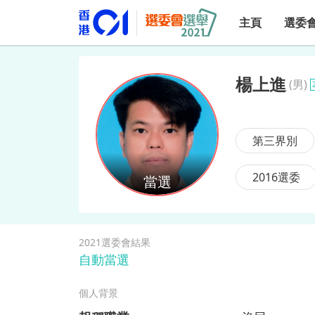
主頁
選委
楊上進
(
男
)
楊上進
第三界別
2016選委
2021選委會結果
自動當選
個人背景