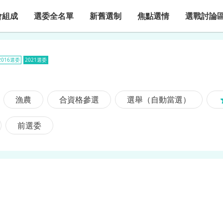
會組成
選委全名單
新舊選制
焦點選情
選戰討論
2016選委
2021選委
漁農
合資格參選
選舉（自動當選）
前選委