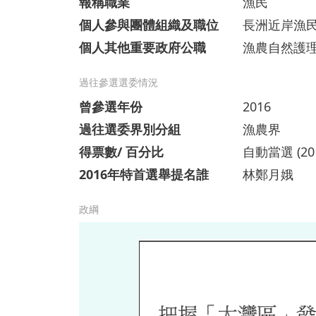
報稱職業
漁民
個人參與團體組織及職位
長洲近岸漁
個人其他重要政府公職
漁農自然護
過往參選選委情況
曾參選年份
2016
過往選委界別分組
漁農界
得票數/ 百分比
自動當選 (20
2016年特首選舉提名誰
林鄭月娥
政綱