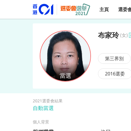
主頁
選委
布家玲
(
女
)
布家玲
第三界別
2016選委
2021選委會結果
自動當選
個人背景