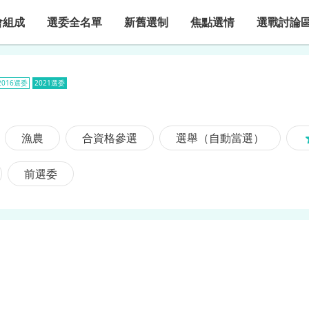
會組成
選委全名單
新舊選制
焦點選情
選戰討論
2016選委
2021選委
漁農
合資格參選
選舉（自動當選）
前選委