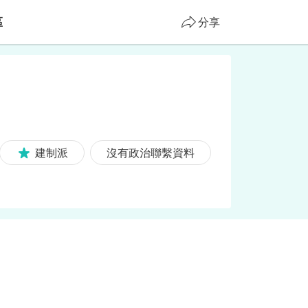
區
分享
建制派
沒有政治聯繫資料